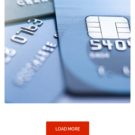
Fund Management
FINANCE
/
STARTUP
LOAD MORE