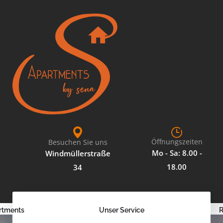
Öffnungszeiten
Besuchen Sie uns
Mo - Sa: 8.00 -
Windmüllerstraße
18.00
34
rtments
Unser Service
R